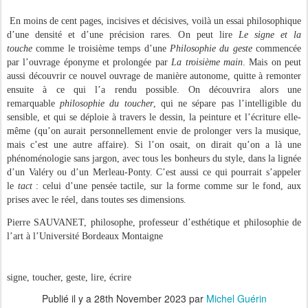
En moins de cent pages, incisives et décisives, voilà un essai philosophique
d’une densité et d’une précision rares. On peut lire
Le signe et la
touche
comme le troisième temps d’une
Philosophie du geste
commencée
par l’ouvrage éponyme et prolongée par
La troisième main
. Mais on peut
aussi découvrir ce nouvel ouvrage de manière autonome, quitte à remonter
ensuite à ce qui l’a rendu possible. On découvrira alors une
remarquable
philosophie du toucher
, qui ne sépare pas l’intelligible du
sensible, et qui se déploie à travers le dessin, la peinture et l’écriture elle-
même (qu’on aurait personnellement envie de prolonger vers la musique,
mais c’est une autre affaire). Si l’on osait, on dirait qu’on a là une
phénoménologie sans jargon, avec tous les bonheurs du style, dans la lignée
d’un Valéry ou d’un Merleau-Ponty. C’est aussi ce qui pourrait s’appeler
le
tact
: celui d’une pensée tactile, sur la forme comme sur le fond, aux
prises avec le réel, dans toutes ses dimensions.
Pierre SAUVANET, philosophe, professeur d’esthétique et philosophie de
l’art à l’Université Bordeaux Montaigne
signe, toucher, geste, lire, écrire
Publié il y a
28th November 2023
par
Michel Guérin