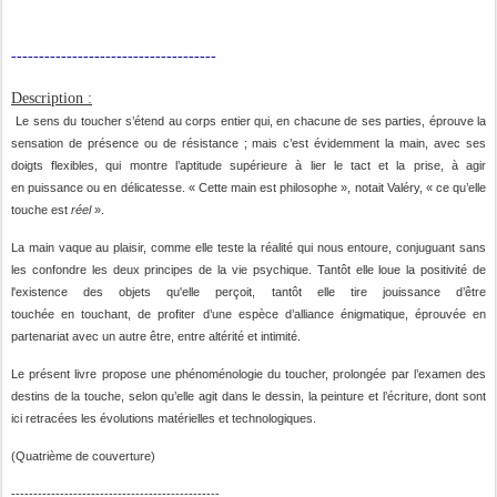
-------------------------------------
Description :
Le sens du toucher s’étend au corps entier qui, en chacune de ses parties, éprouve la
sensation de présence ou de
résistance ;
mais
c’est
évidemment
la
main, avec ses
doigts flexibles,
qui
montre
l’aptitude supérieure
à lier le tact et la
prise,
à agir
en
puissance ou
en délicatesse.
« Cette
main est
philosophe », notait Valéry, « ce qu’elle
touche est
réel
».
La
main
vaque au
plaisir, comme elle teste la réalité
qui nous entoure, conjuguant
sans
les confondre les
deux
principes de la vie
psychique.
Tantôt elle
loue
la positivité de
l'existence des objets
qu'elle
perçoit, tantôt elle tire
jouissance d’être
touchée
en
touchant,
de profiter
d’une
espèce
d’alliance énigmatique, éprouvée en
partenariat avec un autre être, entre altérité et intimité.
Le
présent livre propose
une
phénoménologie
du toucher,
prolongée par
l’examen
des
destins de la
touche,
selon
qu’elle
agit dans le dessin, la
peinture
et
l’écriture,
dont sont
ici retracées les
évolutions matérielles et technologiques.
(Quatrième de couverture)
-----------------------------------------------