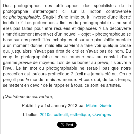
Des photographes, des philosophes, des spécialistes de la
photographie s’interrogent ici sur la notion controversée
de
photographiable.
S’agit-il d’une limite ou à l’inverse d’une liberté
indéfinie ? Les prétendues « limites du photographiable » ne sont
elles pas faites pour être reculées et déplacées ? La découverte
(immédiatement inventive) d’un nouvel « objet » photographique se
base sur des possibilités techniques et sur une plausibilité mentale
à un moment donné, mais elle parvient à faire voir quelque chose
qui, jusqu’alors n’avait pas droit de cité et n’avait pas de nom. Du
coup le photographiable ne se ramène pas au constat d’une
gamme
prévue
de moyens. Loin de se borner au prévu, il s’ouvre à
l’
invu
. Le fin mot du photographiable ne serait-il pas que notre
perception est toujours prothétique ? L’œil n’a jamais été nu. On ne
perçoit pas
le
monde, mais
un
monde. Et ceux qui, de tous temps,
se mettent en devoir de le rappeler à tous, ce sont les artistes.
(Quatrième de couverture)
Publié il y a
1st January 2013
par
Michel Guérin
Libellés:
2010s
collectif
esthétique
Ouvrages