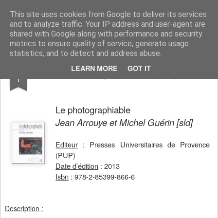
Michel Guérin, de la Figurologie
This site uses cookies from Google to deliver its services
and to analyze traffic. Your IP address and user-agent are
Pages
shared with Google along with performance and security
metrics to ensure quality of service, generate usage
statistics, and to detect and address abuse.
JAN
LEARN MORE
GOT IT
Le photographiable (2013)
1
Le photographiable
Jean
Arrouye
et Michel Guérin [
sld
]
Editeur
: Presses Universitaires de Provence
(PUP)
Date d’édition
: 2013
Isbn
: 978-2-85399-866-6
Description :