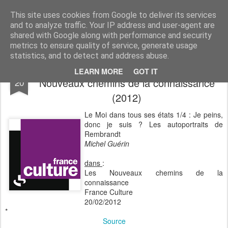
Michel Guérin, de la Figurologie
This site uses cookies from Google to deliver its services
and to analyze traffic. Your IP address and user-agent are
Pages
shared with Google along with performance and security
metrics to ensure quality of service, generate usage
statistics, and to detect and address abuse.
Le Moi dans tous ses états - dans: Les
FEB
LEARN MORE
GOT IT
Nouveaux chemins de la connaissance
20
(2012)
Le Moi dans tous ses états 1/4 : Je peins,
donc je suis ? Les autoportraits de
Rembrandt
Michel Guérin
dans
:
Les Nouveaux chemins de la
connaissance
France Culture
20/02/2012
*
Source